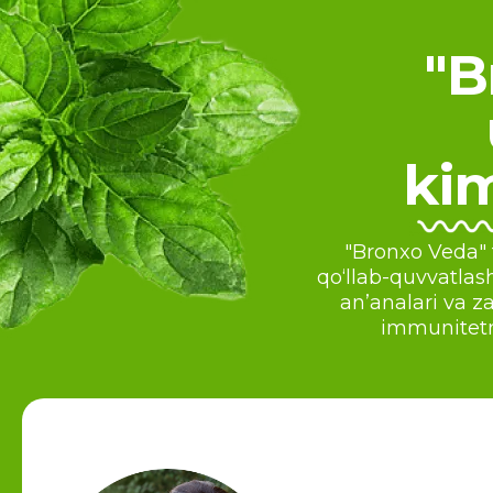
"B
kim
"Bronxo Veda" t
qo‘llab-quvvatla
an’analari va z
immunitetn