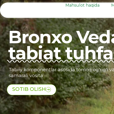
Mahsulot haqida
M
Bronxo Ved
tabiat tuhfa
Tabiiy komponentlar asosida tomoq og'rig'i va
samarali vosita
SOTIB OLISH