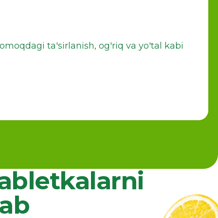
tomoqdagi ta'sirlanish, og'riq va yo'tal kabi
abletkalarni
bab