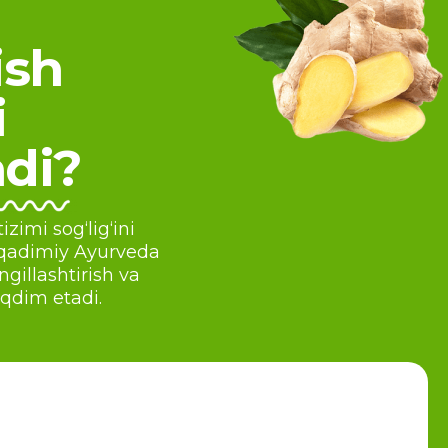
ish
i
adi?
zimi sog‘lig‘ini
 qadimiy Ayurveda
gillashtirish va
qdim etadi.