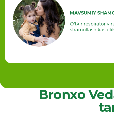
MAVSUMIY SHAM
O'tkir respirator vi
shamollash kasallikl
Bronxo Veda
ta