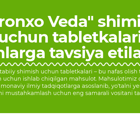
ronxo Veda" shim
uchun tabletkalar
larga tavsiya etil
abiiy shimish uchun tabletkalari – bu nafas olish ti
sh uchun ishlab chiqilgan mahsulot. Mahsulotimiz
amonaviy ilmiy tadqiqotlarga asoslanib, yo‘talni yen
i mustahkamlash uchun eng samarali vositani ta