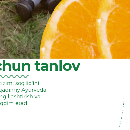
chun tanlov
zimi sog‘lig‘ini
 qadimiy Ayurveda
gillashtirish va
qdim etadi.