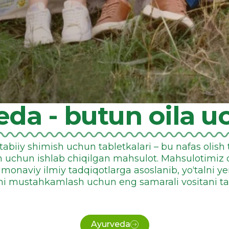
da - butun oila u
abiiy shimish uchun tabletkalari – bu nafas olish ti
sh uchun ishlab chiqilgan mahsulot. Mahsulotimiz
amonaviy ilmiy tadqiqotlarga asoslanib, yo‘talni yen
i mustahkamlash uchun eng samarali vositani ta
Ayurveda