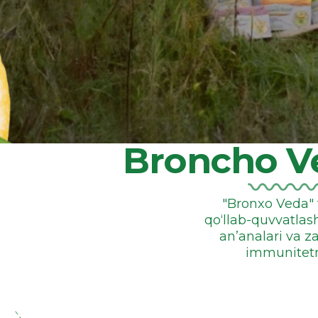
Broncho Ve
"Bronxo Veda" t
qo‘llab-quvvatla
an’analari va z
immunitetn