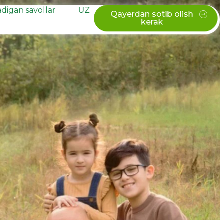
adigan savollar
UZ
Qayerdan sotib olish
kerak