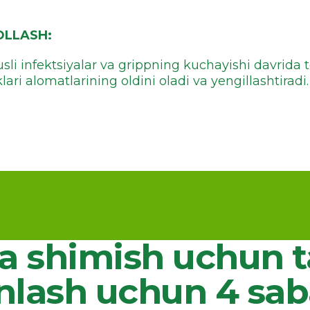
OLLASH:
rusli infektsiyalar va grippning kuchayishi davrida 
ari alomatlarining oldini oladi va yengillashtiradi.
 shimish uchun t
nlash uchun 4 sa