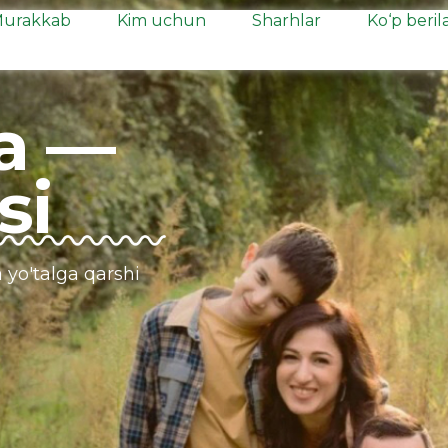
urakkab
Kim uchun
Sharhlar
Ko‘p beril
a —
si
 yo'talga qarshi